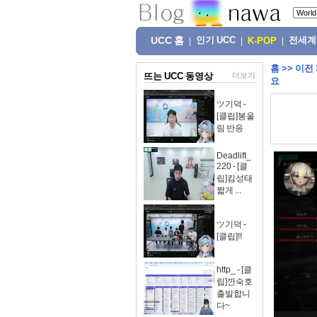
UCC 홈
인기 UCC
전세계
|
|
K-POP
|
홈
>>
이전
뜨는 UCC 동영상
더보기
요
ツ기덕 -
[클립]봉울
림 반응
Deadlift_
220 - [클
립]킴성태
짧게 ...
ツ기덕 -
[클립]!!
http_ - [클
립]깐숙호
출발합니
다~