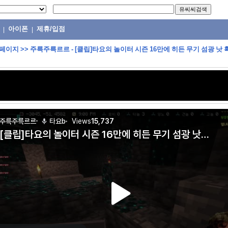
아이폰
제휴/입점
|
|
 페이지
>>
주륵주륵르르 - [클립]타요의 놀이터 시즌 16만에 히든 무기 섬광 낫 