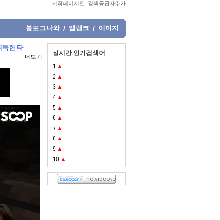
시작페이지로
|
검색공급자추가
블로그나와
앱랭크
이미지
/
/
획득한 타
실시간 인기검색어
더보기
1
▲
2
▲
3
▲
4
▲
5
▲
6
▲
7
▲
8
▲
9
▲
10
▲