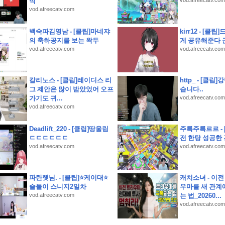
식
vod.afreecatv.com
vod.afreecatv.com
안시 무료접종 안내
 해드림 단체 펜션 추천
백숙파김영남 - [클립]마네쟈
kirr12 - [클
 모임장소
의 축하공지를 보는 왁두
게 공유해준다 
vod.afreecatv.com
vod.afreecatv.com
: 영동 가성비 여행 (영동 와인터널 및 레인보우 힐링센터 입장료 할인 등)
 활용 및 솔직 시음 후기
칼리노스 - [클립]레이디스 리
http_ - [클
 만든 쭈삼불고기 레시피
그 제안은 많이 받았었어 오프
습니다..
선택한 솔직한 맛 비교
가기도 귀...
vod.afreecatv.com
vod.afreecatv.com
는 싱크대정수기
저트
Deadlift_220 - [클립]땅울림
주륵주륵르르 -
ㄷㄷㄷㄷㄷㄷ
전 한탕 성공한
vod.afreecatv.com
vod.afreecatv.com
파란햇님. - [클립]⭐케이대⭐
캐치소녀 - 이전
슬돌이 스니지2일차
우마를 새 관계
vod.afreecatv.com
는 법_20260...
vod.afreecatv.com