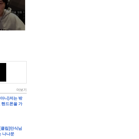
더보기
임아니)저는 밖
 핸드폰을 가
 [클립]만식님
는 나나문