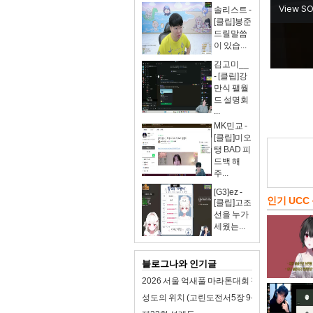
솔리스트 -
[클립]봉준
드릴말씀
이 있습...
김고미__
- [클립]강
만식 팰월
드 설명회
...
MK민교 -
[클립]미오
탱 BAD 피
드백 해
주...
[G3]ez -
인기 UCC
[클립]고조
선을 누가
세웠는...
블로그나와 인기글
2026 서울 억새풀 마라톤대회 접수 일정 및 참
성도의 위치 (고린도전서5장 9-13절)