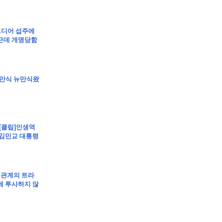
립]드디어 섭주에
근데 개명당함
립]강만식 뉴만식왔
 [클립]인생역
 김민교 대통령
 관계의 트라
에 투사하지 않