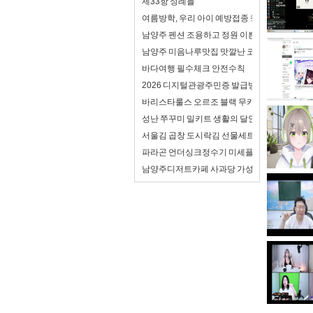
제33항 성례들
여름방학, 우리 아이 예방접종 챙기셨나요? 천
남양주 펜션 조용하고 정원 이쁜 가족 독채 펜션
남양주 미음나루맛집 맛깔난 코다리 먹은 점심
바다여행 필수체크 안전수칙
2026 디지털관광주민증 발급방법 및 할인혜택 :
바리스타룰스 오르조 블랙 무카페인 음료 홈카페
성난 쭈꾸미 밀키트 생활의 달인 비법 양념으로
서울김 곱창 도시락김 선물세트 아이 반찬으로 
파라곤 언더싱크정수기 미세플라스틱제거 되
남양주디저트카페 사과당 가성비 좋은 달달 디