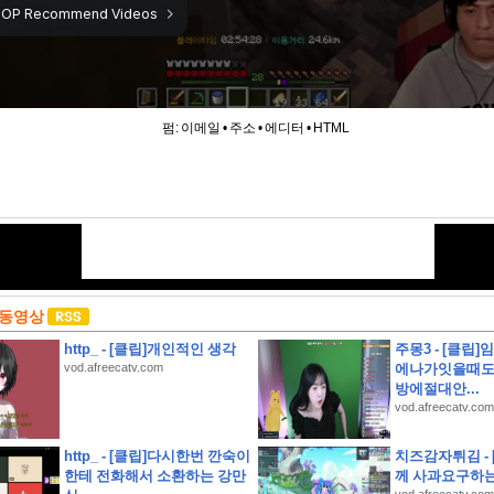
펌:
이메일
•
주소
•
에디터
•
HTML
 동영상
http_ - [클립]개인적인 생각
주몽3 - [클립]
vod.afreecatv.com
에나가잇을때도
방에절대안...
vod.afreecatv.com
가 정보
http_ - [클립]다시한번 깐숙이
치즈감자튀김 -
한테 전화해서 소환하는 강만
께 사과요구하