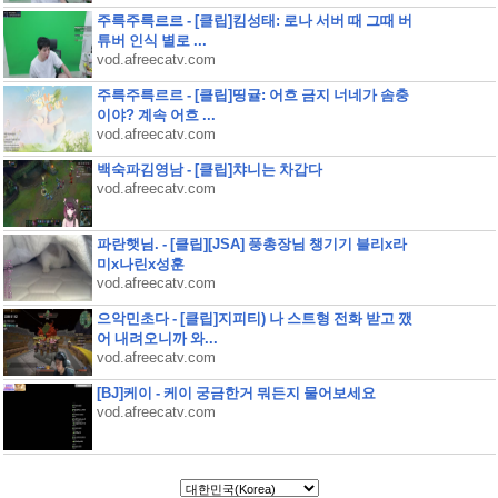
주륵주륵르르 - [클립]킴성태: 로나 서버 때 그때 버
튜버 인식 별로 ...
vod.afreecatv.com
주륵주륵르르 - [클립]띵귤: 어흐 금지 너네가 솜충
이야? 계속 어흐 ...
vod.afreecatv.com
백숙파김영남 - [클립]챠니는 차갑다
vod.afreecatv.com
파란햇님. - [클립][JSA] 풍총장님 챙기기 블리x라
미x나린x성훈
vod.afreecatv.com
으악민초다 - [클립]지피티) 나 스트형 전화 받고 깼
어 내려오니까 와...
vod.afreecatv.com
[BJ]케이 - 케이 궁금한거 뭐든지 물어보세요
vod.afreecatv.com