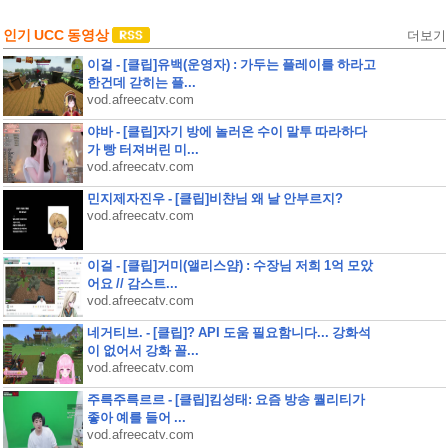
인기 UCC 동영상
더보기
이걸 - [클립]유백(운영자) : 가두는 플레이를 하라고
한건데 갇히는 플...
vod.afreecatv.com
야바 - [클립]자기 방에 놀러온 수이 말투 따라하다
가 빵 터져버린 미...
vod.afreecatv.com
민지제자진우 - [클립]비챤님 왜 날 안부르지?
vod.afreecatv.com
이걸 - [클립]거미(앨리스얌) : 수장님 저희 1억 모았
어요 // 감스트...
vod.afreecatv.com
네거티브. - [클립]? API 도움 필요함니다... 강화석
이 없어서 강화 꼴...
vod.afreecatv.com
주륵주륵르르 - [클립]킴성태: 요즘 방송 퀄리티가
좋아 예를 들어 ...
vod.afreecatv.com