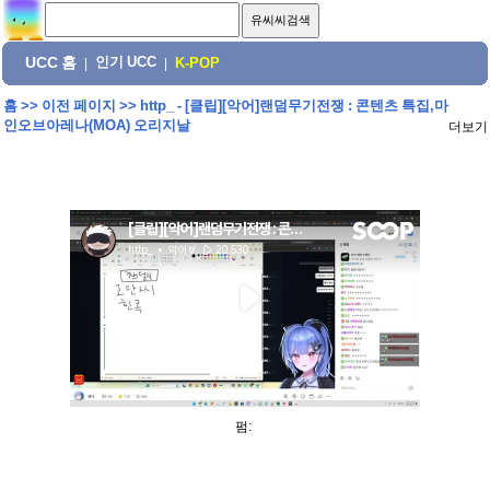
UCC 홈
인기 UCC
|
|
K-POP
홈
>>
이전 페이지
>>
http_ - [클립][악어]랜덤무기전쟁 : 콘텐츠 특집,마
인오브아레나(MOA) 오리지날
더보기
펌: