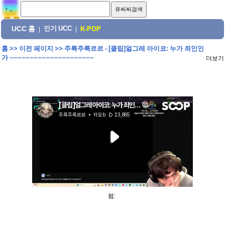
UCC 홈
인기 UCC
|
|
K-POP
홈
>>
이전 페이지
>>
주륵주륵르르 - [클립]얼그레 아이코: 누가 죄인인
가 ~~~~~~~~~~~~~~~~~~~~~
더보기
펌: