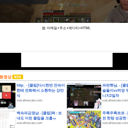
펌:
이메일
•
주소
•
에디터
•
HTML
 동영상
http_ - [클립]다시한번 깐숙이
파란햇님. - [
한테 전화해서 소환하는 강만
슬돌이vs히엉 무
식
니지2일차
vod.afreecatv.com
vod.afreecatv.com
백숙파김영남 - [클립]왁 : 보
주륵주륵르르 -
가 정보
내도 이런 클립을 크흡ㅠ
전 한탕 성공한
vod.afreecatv.com
vod.afreecatv.com