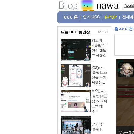
UCC 홈
인기 UCC
전세계
|
|
K-POP
|
홈
>>
이전
뜨는 UCC 동영상
더보기
김고미__
- [클립]강
만식 팰월
드 설명회
...
[G3]ez -
[클립]고조
선을 누가
세웠는...
MK민교 -
[클립]미오
탱 BAD 피
드백 해
주...
ツ기덕 -
[클립]!!