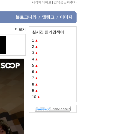
시작페이지로
|
검색공급자추가
블로그나와
앱랭크
이미지
/
/
딩
더보기
실시간 인기검색어
1
▲
2
▲
3
▲
4
▲
5
▲
6
▲
7
▲
8
▲
9
▲
10
▲