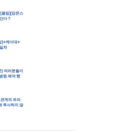
 - [클립][캄몬스
간다 ?
클립]⭐케이대⭐
2일차
봉준) 여러분들이
병원 예약 했
 관계의 트라
에 투사하지 않