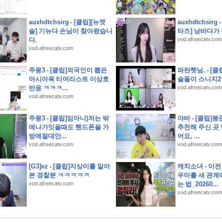
안시 무료접종 안내
auxhdtchsirg - [클립][뉴캣
auxhdtchsirg
 해드림 단체 펜션 추천
슬] 기뉴다 손님이 찾아왔습니
타즈] 낭바다가 
다.
vod.afreecatv.com
 모임장소
vod.afreecatv.com
: 영동 가성비 여행 (영동 와인터널 및 레인보우 힐링센터 입장료 할인 등)
주몽3 - [클립]외국인이 뽑은
파란햇님. - [
 활용 및 솔직 시음 후기
아시아욕 티어리스트 이상호
슬돌이 스니지
반응 ㅋㅋㅋ...
vod.afreecatv.com
 만든 쭈삼불고기 레시피
vod.afreecatv.com
선택한 솔직한 맛 비교
는 싱크대정수기
주몽3 - [클립]임아니)저는 밖
야바 - [클립]
저트
에나가잇을때도 핸드폰을 가
추천해 주신 곳 
방에절대안...
어요, ...
vod.afreecatv.com
vod.afreecatv.com
[G3]ez - [클립]지상이를 알아
캐치소녀 - 이전
본 경찰분 ㅋㅋㅋㅋㅋ
우마를 새 관계
vod.afreecatv.com
는 법_20260...
vod.afreecatv.com