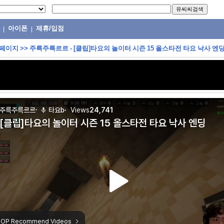
아이폰
제휴/입점
|
|
 페이지
>>
주륵주륵르르 - [클립]타요의 놀이터 시즌 15 올스타전 타요 낙사 엔