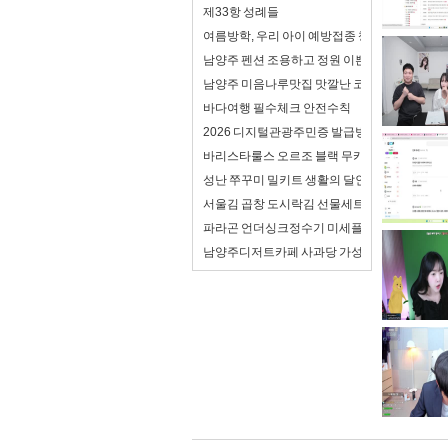
제33항 성례들
여름방학, 우리 아이 예방접종 챙기셨나요? 천
남양주 펜션 조용하고 정원 이쁜 가족 독채 펜션
남양주 미음나루맛집 맛깔난 코다리 먹은 점심
바다여행 필수체크 안전수칙
2026 디지털관광주민증 발급방법 및 할인혜택 :
바리스타룰스 오르조 블랙 무카페인 음료 홈카페
성난 쭈꾸미 밀키트 생활의 달인 비법 양념으로
서울김 곱창 도시락김 선물세트 아이 반찬으로 
파라곤 언더싱크정수기 미세플라스틱제거 되
남양주디저트카페 사과당 가성비 좋은 달달 디