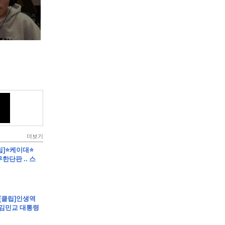
더보기
클립]⭐케이대⭐
한단판 .. 스
 [클립]인생역
 김민교 대통령