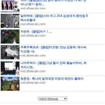
야바 - [클립]김민교) 엄마 동하가 이상한 거 봐 / 교
머니) 왜? / 동하...
vod.afreecatv.com
달려하태 - [클립]스타 저그 JSA 김성대 K-중만컵 D
Mvs와플대
vod.afreecatv.com
저란트 - [클립]저ㅊㅣ...
vod.afreecatv.com
주륵주륵르르 - [클립]미오탱: 칸님 김동하: 제수씨
미오탱: 네.
vod.afreecatv.com
나야주먹이 - [클립]그냥 둘이 진짜 윷놀이하러..썩
꺼지시면..
vod.afreecatv.com
청춘밍 - 촉나라 일직대장 바밍의 레전드 플레이
vod.afreecatv.com