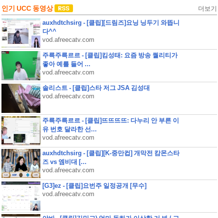
인기 UCC 동영상
더보기
auxhdtchsirg - [클립][드림즈]요닝 닝두기 와뜹니
다^^
vod.afreecatv.com
주륵주륵르르 - [클립]킴성태: 요즘 방송 퀄리티가
좋아 예를 들어 ...
vod.afreecatv.com
솔리스트 - [클립]스타 저그 JSA 김성대
vod.afreecatv.com
주륵주륵르르 - [클립]뜨뜨뜨뜨: 다누리 안 부른 이
유 번호 달라한 선...
vod.afreecatv.com
auxhdtchsirg - [클립][K-중만컵] 개막전 캄몬스타
즈 vs 엠비대 [...
vod.afreecatv.com
[G3]ez - [클립]요번주 일정공개 [무수]
vod.afreecatv.com