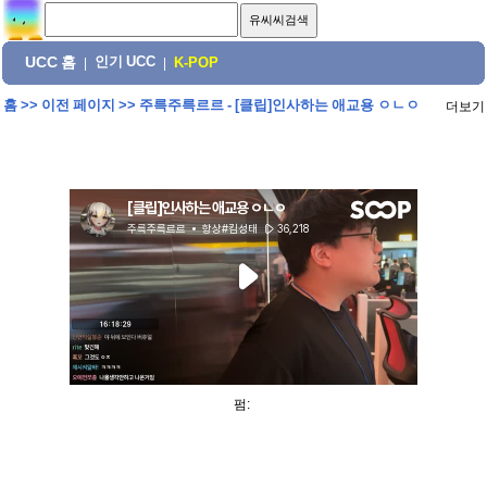
UCC 홈
인기 UCC
|
|
K-POP
홈
>>
이전 페이지
>>
주륵주륵르르 - [클립]인사하는 애교용 ㅇㄴㅇ
더보기
펌: