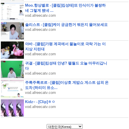
Moo.항상별로 - [클립]킴성태)또 만식이가 불쌍하
네 그렇게 됐네 ...
vod.afreecatv.com
솔리스트 - [클립]케이 궁금한거 뭐든지 물어보세요
vod.afreecatv.com
야바 - [클립]가평 계곡에서 물놀이로 극락 가는 이
지상 지린대
vod.afreecatv.com
귀결 - [클립]킴성태 안녕? 팰월드 오늘 마무리갑니
다
vod.afreecatv.com
주륵주륵르르 - [클립]이상호 게밥쇼 게스트 섭외 온
도차 (하리미 유소...
vod.afreecatv.com
Kidz~ - [Clip]ㅎㅇ
vod.afreecatv.com