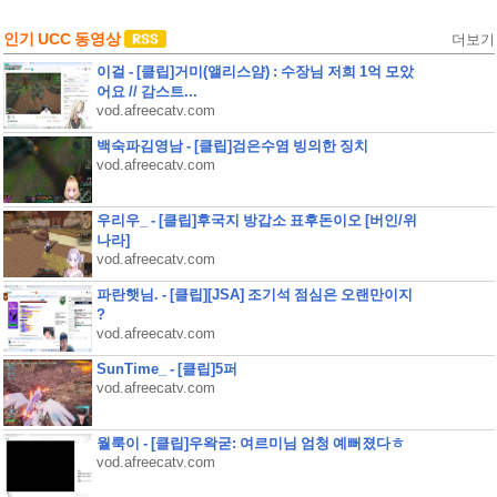
인기 UCC 동영상
더보기
이걸 - [클립]거미(앨리스얌) : 수장님 저희 1억 모았
어요 // 감스트...
vod.afreecatv.com
백숙파김영남 - [클립]검은수염 빙의한 징치
vod.afreecatv.com
우리우_ - [클립]후국지 방갑소 표후돈이오 [버인/위
나라]
vod.afreecatv.com
파란햇님. - [클립][JSA] 조기석 점심은 오랜만이지
?
vod.afreecatv.com
SunTime_ - [클립]5퍼
vod.afreecatv.com
월룩이 - [클립]우왁굳: 여르미님 엄청 예뻐졌다ㅎ
vod.afreecatv.com