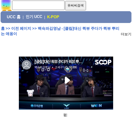
UCC 홈
인기 UCC
|
|
K-POP
홈
>>
이전 페이지
>>
백숙파김영남 - [클립]대신 퀵뷰 주다가 퀵뷰 뿌리
는 애옹이
더보기
펌: