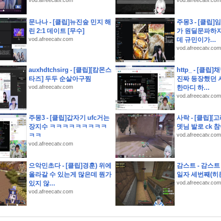
vod.afreecatv.com
vod.afreecatv.com
) 샛별초등학교인근 별내남광하우스토리 14층 유찰1회 남양주별내남광하우스토리아파
문나나 - [클립]뉴진숲 민지 해
주몽3 - [클립
린 2:1 데이트 [무수]
가 원딜문파하
청구권부 채권)
vod.afreecatv.com
데 규민이가...
고 제품을 다듬고 실제 크루들 앞에서 시연하다
vod.afreecatv.com
국 런칭 플레이 후기
소개 스크립트 및 실제 면접 합격 답안
auxhdtchsirg - [클립][캄몬스
http_ - [클
타즈] 두두 순살아구찜
진짜 등장했던 
vod.afreecatv.com
한마디 하...
) 오남체육공원인근 오남아이파크 9층 유찰1회 남양주오남아이파크아파트 부동산경매 
vod.afreecatv.com
룡역인근 신원아파트 14층 유찰1회 의정부호원동신원아파트 법원경매 매매
 난우초등학교인근 성진리치빌 2층 다세대주택 유찰1회 관악구신림동빌라 부동산경매 매
주몽3 - [클립]갑자기 ufc거는
사락 - [클립][
장지수 ㅋㅋㅋㅋㅋㅋㅋㅋㅋ
뎃님 발로 ck 
사당초등학교인근 1층 구축 다세대빌라 유찰1회 관악구남현동빌라 법원경매 매매
ㅋㅋ
vod.afreecatv.com
vod.afreecatv.com
으악민초다 - [클립]경훈) 위에
감스트 - 감스트
올라갈 수 있는게 많은데 뭔가
일자 세번째(히든
있지 않...
vod.afreecatv.com
vod.afreecatv.com