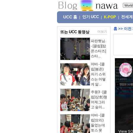
UCC 홈
인기 UCC
전세계
|
|
K-POP
|
홈
>>
이전
뜨는 UCC 동영상
더보기
파란햇님.
- [클립][캄
몬스타즈]
스타...
야바 - [클
립]봉준)
자기 스위
스는 어떻
게 알...
주몽3 - [클
립]상호)형
어제그리
고 숲이...
야바 - [클
립]오리)
들었는데
토스 못