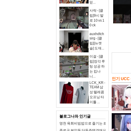
믿...
사락 - [클
립]9시 발
로 10 vs 1
0 ck
auxhdtch
sirg - [클
립][뉴캣
슬] 도재...
이걸 - [클
립]장각 루
팅 성공 하
는 킴나
니...
인기 UCC
LCK_KR -
TEAM 삼
성 텔레콤
오프닝 타
이틀 ...
블로그나와 인기글
영천 육회비빔밥으로 즐기는 로컬 미식 여행!
종로구 부암동 단독주택경매 (47억4천) 경기