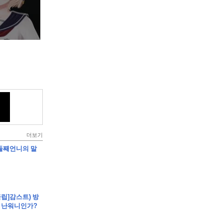
더보기
]둘째언니의 말
클립]감스트) 방
 난워니인가?
건