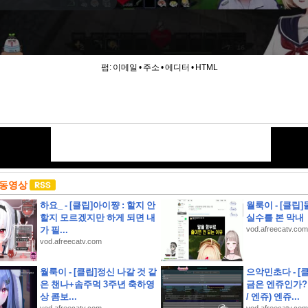
펌:
이메일
•
주소
•
에디터
•
HTML
 동영상
하요_ - [클립]아이쨩 : 할지 안
월룩이 - [클립
할지 모르겠지만 하게 되면 내
실수를 본 막내
가 필...
vod.afreecatv.com
vod.afreecatv.com
월룩이 - [클립]정신 나갈 것 같
으악민초다 - [
은 챈나+솜주먹 3주년 축하영
금은 엔쥬인가?
상 콤보...
/ 엔쥬) 엔쥬...
상고인근 대지260평 건물60평 2층주택 유찰1회 종로구부암동단독주택 부동산경매 매물