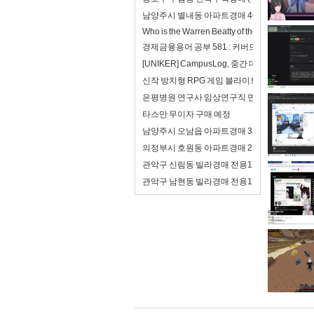
남양주시 별내동 아파트경매 46평형(4억8천
Who is the Warren Beatty of the 21st century?
경제금융용어 공부 581 : 커버드본드(이중상환
[UNIKER] CampusLog, 중간 데모를 앞두
신작 방치형 RPG 게임 블라이트 워 : 사후 처리
은평병원 연구사 임상연구직 면접 합격자료 자기
타스만 무이자 구매 예정
남양주시 오남읍 아파트경매 33평형(2억8천
의정부시 호원동 아파트경매 25평형(2억) 회
관악구 신림동 빌라경매 전용17평(2억7천)
관악구 남현동 빌라경매 전용17평(2억5천) 