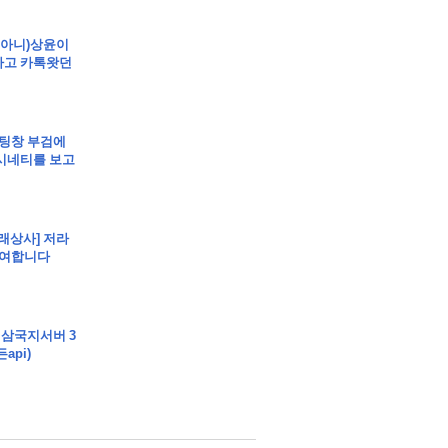
트 부동산경매 매매
]임아니)상윤이
자고 카톡왓던
립]채팅창 부검에
시네티를 보고
매매
매
고래상사] 저라
참여합니다
 삼국지서버 3
api)