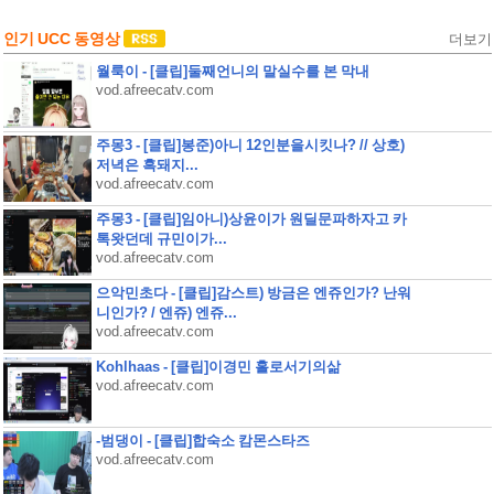
인기 UCC 동영상
더보기
월룩이 - [클립]둘째언니의 말실수를 본 막내
vod.afreecatv.com
주몽3 - [클립]봉준)아니 12인분을시킷나? // 상호)
저녁은 흑돼지...
vod.afreecatv.com
주몽3 - [클립]임아니)상윤이가 원딜문파하자고 카
톡왓던데 규민이가...
vod.afreecatv.com
으악민초다 - [클립]감스트) 방금은 엔쥬인가? 난워
니인가? / 엔쥬) 엔쥬...
vod.afreecatv.com
Kohlhaas - [클립]이경민 홀로서기의삶
vod.afreecatv.com
-범댕이 - [클립]합숙소 캄몬스타즈
vod.afreecatv.com