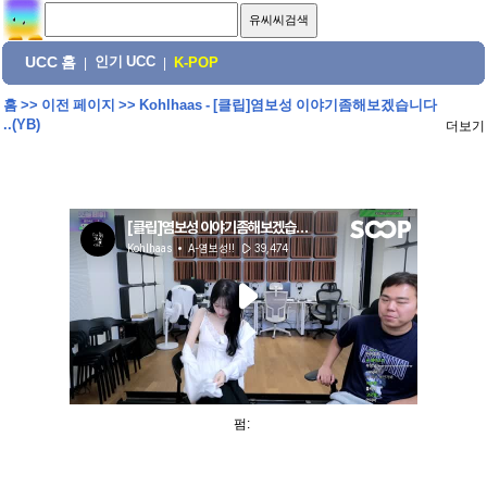
UCC 홈
인기 UCC
|
|
K-POP
홈
>>
이전 페이지
>>
Kohlhaas - [클립]염보성 이야기좀해보겠습니다
..(YB)
더보기
펌: