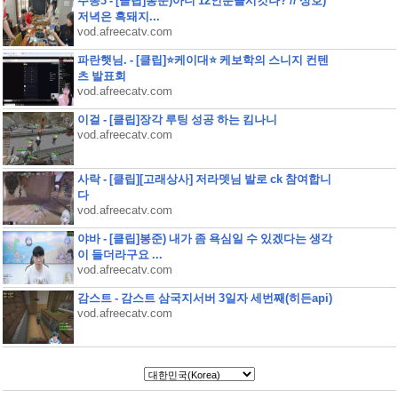
주몽3 - [클립]봉준)아니 12인분을시킷나? // 상호)
저녁은 흑돼지...
vod.afreecatv.com
파란햇님. - [클립]⭐케이대⭐ 케보학의 스니지 컨텐
츠 발표회
vod.afreecatv.com
이걸 - [클립]장각 루팅 성공 하는 킴나니
vod.afreecatv.com
사락 - [클립][고래상사] 저라뎃님 발로 ck 참여합니
다
vod.afreecatv.com
야바 - [클립]봉준) 내가 좀 욕심일 수 있겠다는 생각
이 들더라구요 ...
vod.afreecatv.com
감스트 - 감스트 삼국지서버 3일자 세번째(히든api)
vod.afreecatv.com