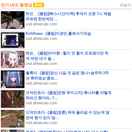
인기 UCC 동영상
더보기
하요_ - [클립][뻐스시간/지력] 후국지 오픈 7시 제발
주유련 한번씩만 ...
vod.afreecatv.com
Kohlhaas - [클립]이경민 홀로서기의삶
vod.afreecatv.com
하요_ - [클립]아이쨩 : 할지 안 할지 모르겠지만 하
게 되면 내가 필...
vod.afreecatv.com
월룩이 - [클립]정신 나갈 것 같은 챈나+솜주먹 3주
년 축하영상 콤보...
vod.afreecatv.com
으악민초다 - [클립]전령 푸마고치) 촉나라를 어떻게
하라고 했더라..?...
vod.afreecatv.com
으악민초다 - [클립]경훈) 위에 올라갈 수 있는게 많
은데 뭔가 있지 않...
vod.afreecatv.com