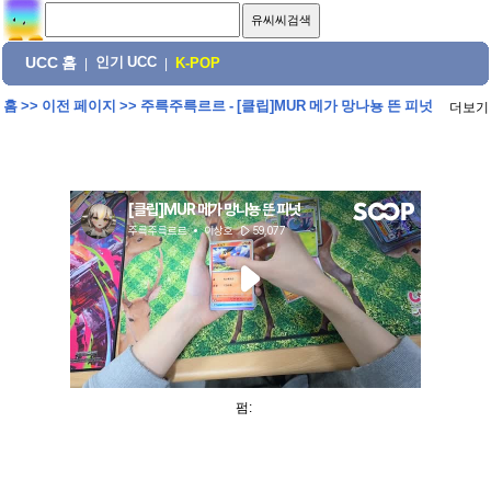
UCC 홈
인기 UCC
|
|
K-POP
홈
>>
이전 페이지
>>
주륵주륵르르 - [클립]MUR 메가 망나뇽 뜬 피넛
더보기
펌: