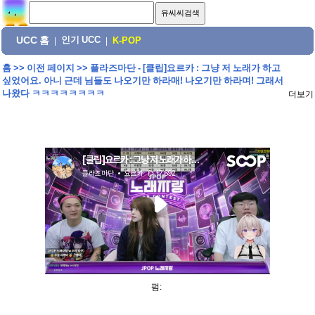
UCC 홈
인기 UCC
|
|
K-POP
홈
>>
이전 페이지
>>
플라즈마단 - [클립]요르카 : 그냥 저 노래가 하고
싶었어요. 아니 근데 님들도 나오기만 하라매! 나오기만 하라며! 그래서
나왔다 ㅋㅋㅋㅋㅋㅋㅋㅋ
더보기
펌: