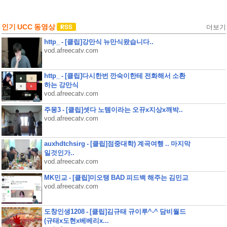
인기 UCC 동영상
더보기
http_ - [클립]강만식 뉴만식왔습니다..
vod.afreecatv.com
http_ - [클립]다시한번 깐숙이한테 전화해서 소환
하는 강만식
vod.afreecatv.com
주몽3 - [클립]셋다 노템이라는 오뀨x지상x깨박..
vod.afreecatv.com
auxhdtchsirg - [클립]점중대학) 계곡여행 .. 마지막
일것인가..
vod.afreecatv.com
MK민교 - [클립]미오탱 BAD 피드백 해주는 김민교
vod.afreecatv.com
도창인생1208 - [클립]김규태 규이루^-^ 담비월드
(규태x도현x베베리x...