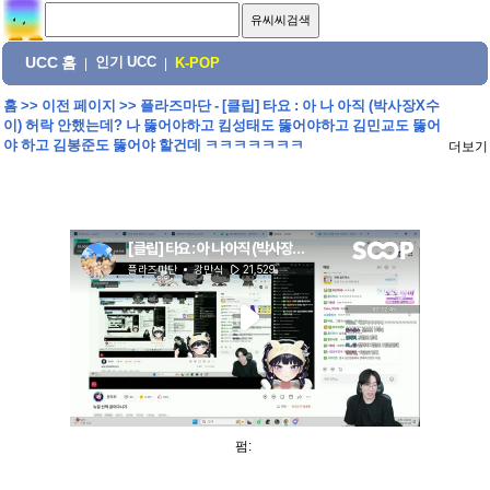
UCC 홈
인기 UCC
|
|
K-POP
홈
>>
이전 페이지
>>
플라즈마단 - [클립] 타요 : 아 나 아직 (박사장X수
이) 허락 안했는데? 나 뚫어야하고 킴성태도 뚫어야하고 김민교도 뚫어
야 하고 김봉준도 뚫어야 할건데 ㅋㅋㅋㅋㅋㅋㅋ
더보기
펌: